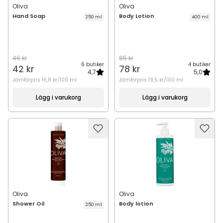
Oliva
Oliva
Hand Soap
Body Lotion
250 ml
400 ml
46 kr
85 kr
6 butiker
4 butiker
42 kr
78 kr
4,7
5,0
Jämförpris
16,8 kr/100 ml
Jämförpris
19,5 kr/100 ml
Lägg i varukorg
Lägg i varukorg
Oliva
Oliva
Shower Oil
Body lotion
250 ml