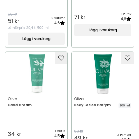
55 kr
1 butik
71 kr
6 butiker
4,6
51 kr
4,6
Jämförpris
20,4 kr/100 ml
Lägg i varukorg
Lägg i varukorg
Oliva
Oliva
Hand Cream
Body Lotion Parfym
200 ml
59 kr
1 butik
34 kr
3 butiker
4,5
49 kr