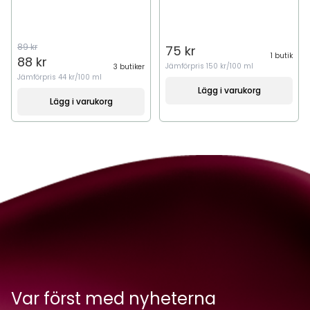
89 kr
75 kr
1 butik
88 kr
Jämförpris
150 kr/100 ml
3 butiker
Jämförpris
44 kr/100 ml
Lägg i varukorg
Lägg i varukorg
Var först med nyheterna