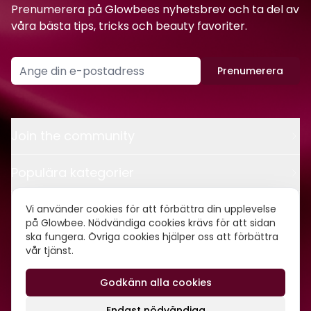
Prenumerera på Glowbees nyhetsbrev och ta del av
våra bästa tips, tricks och beauty favoriter.
Prenumerera
Join the community
Populära kategorier
Kontakt
Vi använder cookies för att förbättra din upplevelse
på Glowbee. Nödvändiga cookies krävs för att sidan
ska fungera. Övriga cookies hjälper oss att förbättra
Om oss
vår tjänst.
Godkänn alla cookies
©
2026
Glowbee AB • Org.nr: 559540-5837
Endast nödvändiga