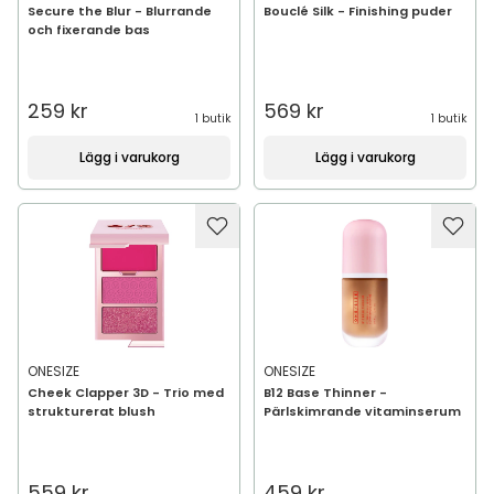
Secure the Blur - Blurrande
Bouclé Silk - Finishing puder
och fixerande bas
259 kr
569 kr
1 butik
1 butik
Lägg i varukorg
Lägg i varukorg
ONESIZE
ONESIZE
Cheek Clapper 3D - Trio med
B12 Base Thinner -
strukturerat blush
Pärlskimrande vitaminserum
559 kr
459 kr