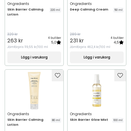
Ongredients
Ongredients
Skin Barrier Calming
Deep Calming Cream
220 ml
50 ml
Lotion
329 kr
289 kr
4 butiker
4 butiker
263 kr
231 kr
5,0
4,5
Jämförpris
119,55 kr/100 ml
Jämförpris
462,4 kr/100 ml
Lägg i varukorg
Lägg i varukorg
Ongredients
Ongredients
Skin Barrier Calming
Skin Barrier Glow Mist
80 ml
100 ml
Lotion