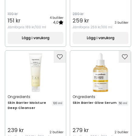
199 kr
289 kr
4 butiker
151 kr
259 kr
4,0
3 butiker
Jämförpris
189 kr/100 ml
Jämförpris
259 kr/100 ml
Lägg i varukorg
Lägg i varukorg
Ongredients
Ongredients
Skin Barrier Moisture
Skin Barrier Glow Serum
120 ml
50 ml
Deep Cleanser
239 kr
279 kr
2 butiker
2 butiker