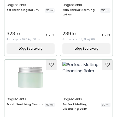
Ongredients
Ongredients
AC Balancing Serum
Skin Barrier Calming
50 ml
150 ml
Lotion
323 kr
239 kr
1 butik
1 butik
Jämförpris
646 kr/100 ml
Jämförpris
159,33 kr/100 ml
Lägg i varukorg
Lägg i varukorg
Ongredients
Ongredients
Fresh Soothing Cream
Perfect Melting
50 ml
90 ml
Cleansing Balm