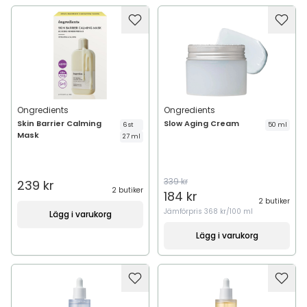
Ongredients
Ongredients
Skin Barrier Calming
Slow Aging Cream
6 st
50 ml
Mask
27 ml
339 kr
239 kr
2 butiker
184 kr
2 butiker
Jämförpris
368 kr/100 ml
Lägg i varukorg
Lägg i varukorg