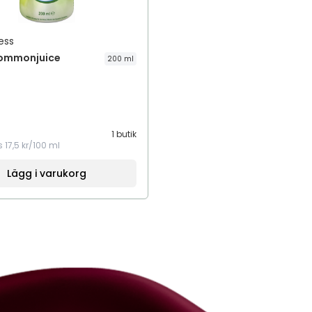
ess
lommonjuice
200 ml
1 butik
s
17,5 kr/100 ml
Lägg i varukorg