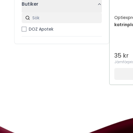
Butiker
Optiexpr
katrinp
DOZ Apotek
35 kr
Jämförpri