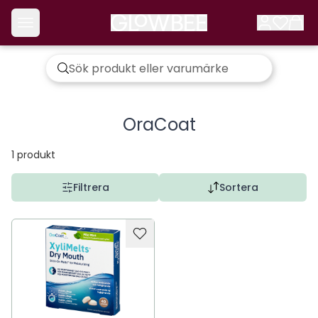
OraCoat
1
produkt
Filtrera
Sortera