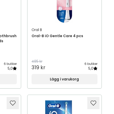
Oral B
oothbrush
Oral-B iO Gentle Care 4 pcs
ds
485 kr
6 butiker
6 butiker
319 kr
5,0
5,0
Lägg i varukorg