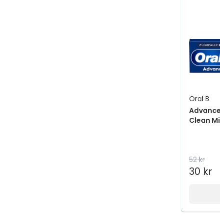
Oral B
Advance
Clean M
52 kr
30 kr