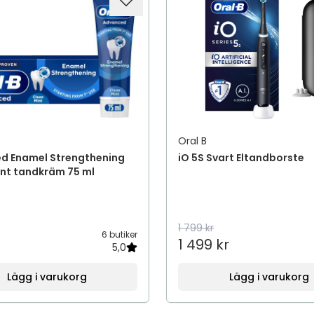
Oral B
d Enamel Strengthening
iO 5S Svart Eltandborste
int tandkräm 75 ml
1 799 kr
6 butiker
1 499 kr
5,0
Lägg i varukorg
Lägg i varukorg