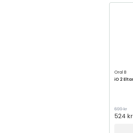
Oral B
iO 2 Elt
699 kr
524 kr