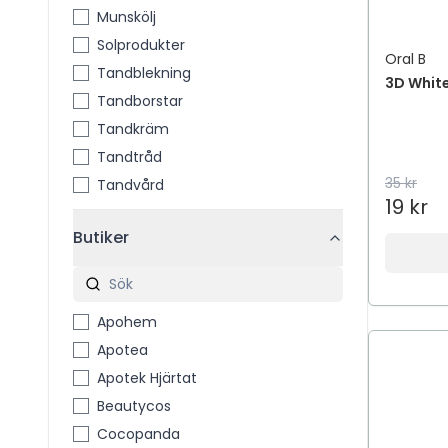
Munskölj
Solprodukter
Oral B
Tandblekning
3D White
Tandborstar
Tandkräm
Tandtråd
35 kr
Tandvård
19 kr
Butiker
Apohem
Apotea
Apotek Hjärtat
Beautycos
Cocopanda