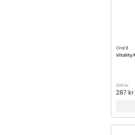
Oral B
Vitality
399 kr
287 kr