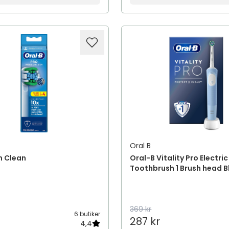
Oral B
n Clean
Oral-B Vitality Pro Electric
Toothbrush 1 Brush head B
369 kr
6 butiker
287 kr
4,4