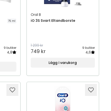
Oral B
iO 3S Svart Eltandborste
75 ml
1 299 kr
9 butiker
9 butiker
749 kr
4,8
4,6
Lägg i varukorg