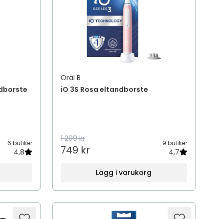
Oral B
ndborste
iO 3S Rosa eltandborste
1 299 kr
6 butiker
9 butiker
749 kr
4,8
4,7
Lägg i varukorg