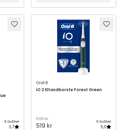
Oral B
iO 2 Eltandborste Forest Green
lue
699 kr
6 butiker
5 butiker
519 kr
3,7
5,0