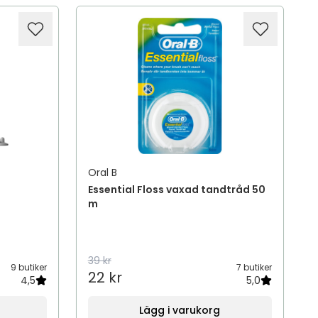
Oral B
Essential Floss vaxad tandtråd 50
m
39 kr
9 butiker
7 butiker
22 kr
4,5
5,0
Lägg i varukorg