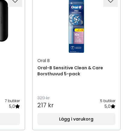
Oral B
Oral-B Sensitive Clean & Care
Borsthuvud 5-pack
329 kr
7 butiker
5 butiker
217 kr
5,0
5,0
Lägg i varukorg