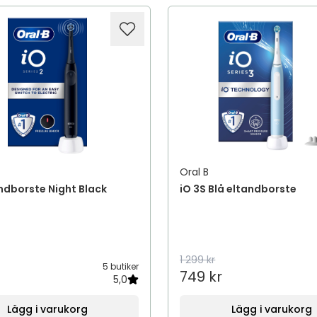
Oral B
andborste Night Black
iO 3S Blå eltandborste
1 299 kr
5 butiker
749 kr
5,0
Lägg i varukorg
Lägg i varukorg