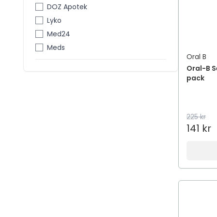
DOZ Apotek
Lyko
Med24
Meds
Oral B
Oral-B Se
pack
225 kr
141 kr