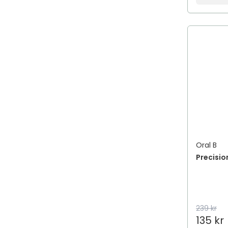
Oral B
Precisio
239 kr
135 kr