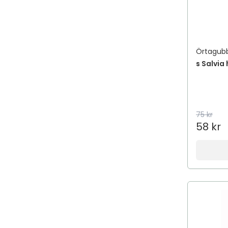
Örtagub
s Salvia 
75 kr
58 kr