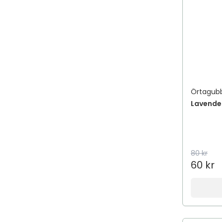
Örtagub
Lavende
80 kr
60 kr