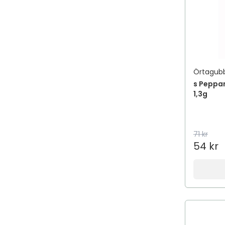
Örtagub
s Peppa
1,3g
71 kr
54 kr