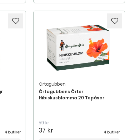
Örtagubben
gr
Örtagubbens Örter
Hibiskusblomma 20 Tepåsar
59 kr
37 kr
4 butiker
4 butiker