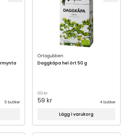
Örtagubben
armynta
Daggkåpa hel ört 50 g
99 kr
59 kr
5 butiker
4 butiker
Lägg i varukorg