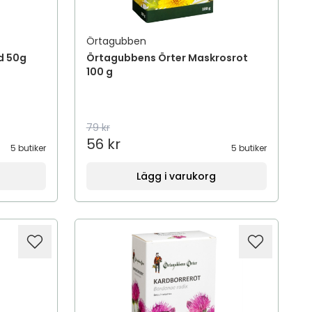
Örtagubben
d 50g
Örtagubbens Örter Maskrosrot
100 g
79 kr
56 kr
5 butiker
5 butiker
Lägg i varukorg