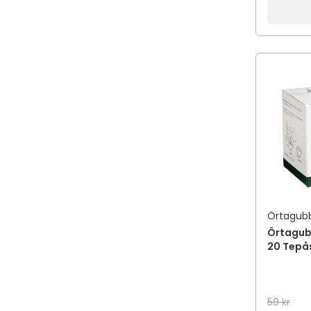
Örtagub
Örtagub
20 Tepå
59 kr