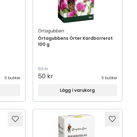
Örtagubben
Örtagubbens Örter Kardborrerot
100 g
69 kr
50 kr
5 butiker
5 butiker
Lägg i varukorg