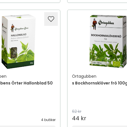
ben
Örtagubben
bens Örter Hallonblad 50
s Bockhornsklöver frö 100
62 kr
44 kr
4 butiker