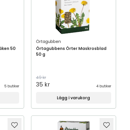
Örtagubben
äken 50
Örtagubbens Örter Maskrosblad
50 g
49 kr
35 kr
5 butiker
4 butiker
Lägg i varukorg