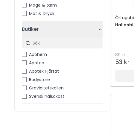
Mage & tarm
Mat & Dryck
Örtagub
Hallonbl
Butiker
Apohem
89 kr
53 kr
Apotea
Apotek Hjärtat
Bodystore
Graviditetskollen
Svensk hälsokost