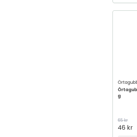
Örtagub
Örtagub
g
65 kr
46 kr