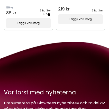
89 kr
219 kr
5 butiker
3 butiker
86 kr
4,7
Lägg i varukorg
Lägg i varukorg
Var först med nyheterna
Prenumerera på Glowbees nyhetsbrev och ta del av
våra bästa tips, tricks och beauty favoriter.