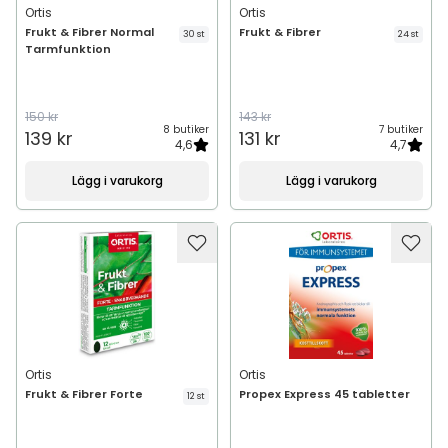
Ortis
Ortis
Frukt & Fibrer Normal
Frukt & Fibrer
30 st
24 st
Tarmfunktion
150 kr
143 kr
8 butiker
7 butiker
139 kr
131 kr
4,6
4,7
Lägg i varukorg
Lägg i varukorg
Ortis
Ortis
Frukt & Fibrer Forte
Propex Express 45 tabletter
12 st