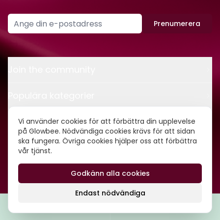
Prenumerera
Join the community
Populära kategorier
Kontakt
Vi använder cookies för att förbättra din upplevelse
på Glowbee. Nödvändiga cookies krävs för att sidan
ska fungera. Övriga cookies hjälper oss att förbättra
Om oss
vår tjänst.
Godkänn alla cookies
©
2026
Glowbee AB • Org.nr: 559540-5837
Endast nödvändiga
Filtrera
Popularitet