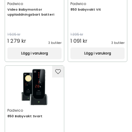
Padwico
Padwico
Video Babymonitor
850 babyvakt Vit
uppladdningsbart batteri
1 505 kr
1 395 kr
1 279 kr
1 091 kr
3 butiker
3 butiker
Lägg i varukorg
Lägg i varukorg
Padwico
850 Babyvakt Svart