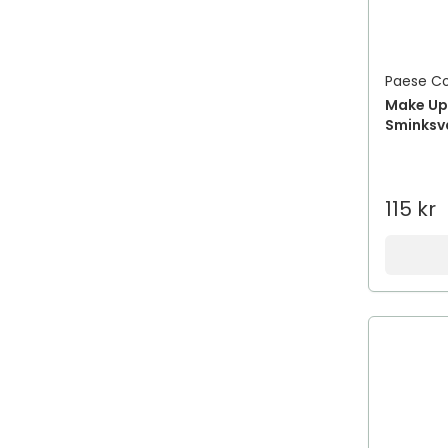
Ögon
Ögonskugga
Ögonskuggsborste
Paese C
Paletter
Make Up 
Sminks
Puder
Puderborste
Setting Spray
115 kr