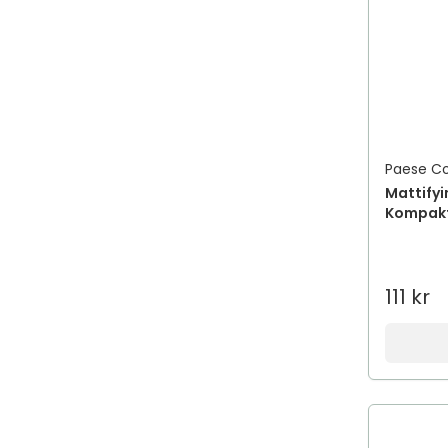
Paese C
Mattify
Kompak
111 kr