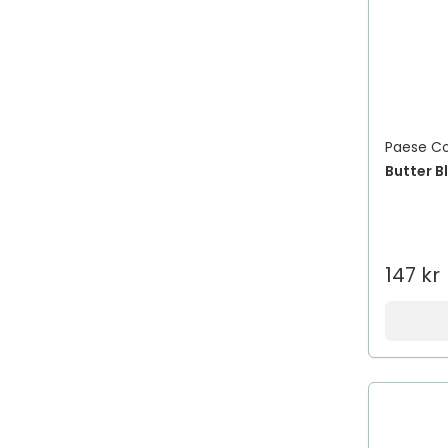
Paese C
Butter B
147 kr