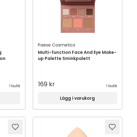
Paese Cosmetics
g
Multi-function Face And Eye Make-
ion
up Palette Sminkpalett
169 kr
1 butik
1 butik
Lägg i varukorg