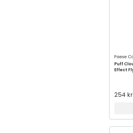
Paese C
Puff Clo
Effect F
254 kr