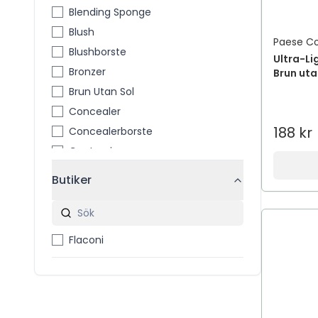
Blending Sponge
Blush
Paese C
Blushborste
Ultra-Li
Bronzer
Brun uta
Brun Utan Sol
Concealer
188 kr
Concealerborste
Contouring
Eyeliner
Butiker
Foundation
Highlighter
Highlighterborste
Flaconi
Läppar
Läppbalsam
Läppmask
Mascara