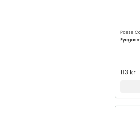
Paese C
Eyegas
113 kr