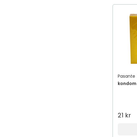
Pasante
kondom 
21 kr