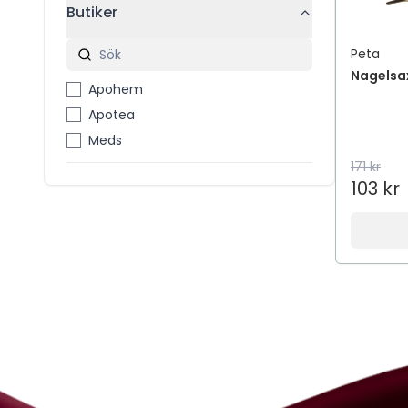
Butiker
Peta
Nagelsa
Apohem
Apotea
Meds
171 kr
103 kr