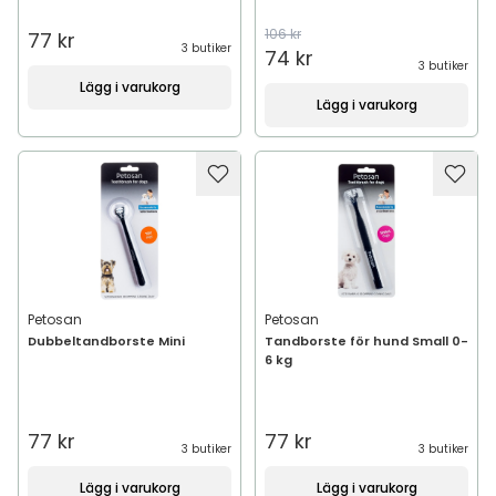
106 kr
77 kr
3 butiker
74 kr
3 butiker
Lägg i varukorg
Lägg i varukorg
Petosan
Petosan
Dubbeltandborste Mini
Tandborste för hund Small 0-
6 kg
77 kr
77 kr
3 butiker
3 butiker
Lägg i varukorg
Lägg i varukorg