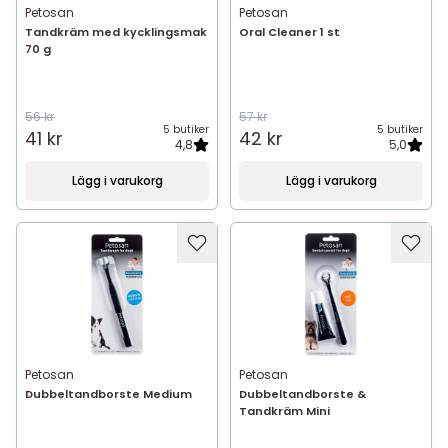
Petosan
Petosan
Tandkräm med kycklingsmak
Oral Cleaner 1 st
70 g
56 kr
57 kr
5 butiker
5 butiker
41 kr
42 kr
4,8
5,0
Lägg i varukorg
Lägg i varukorg
Petosan
Petosan
Dubbeltandborste Medium
Dubbeltandborste &
Tandkräm Mini