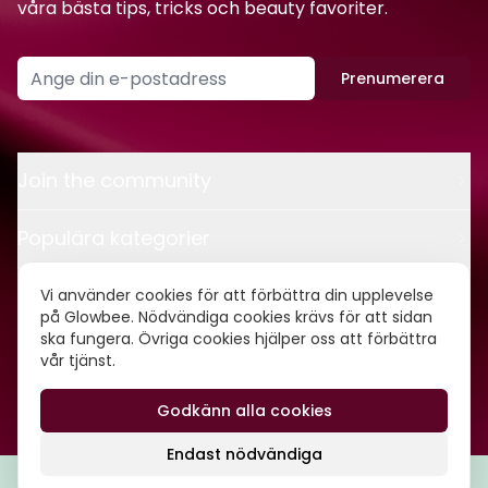
våra bästa tips, tricks och beauty favoriter.
Prenumerera
Join the community
Populära kategorier
Kontakt
Vi använder cookies för att förbättra din upplevelse
på Glowbee. Nödvändiga cookies krävs för att sidan
ska fungera. Övriga cookies hjälper oss att förbättra
Om oss
vår tjänst.
Godkänn alla cookies
©
2026
Glowbee AB • Org.nr: 559540-5837
Endast nödvändiga
Filtrera
Popularitet