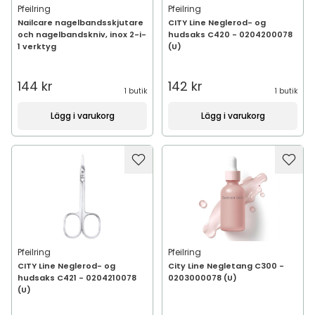
Pfeilring
Pfeilring
Nailcare nagelbandsskjutare
CITY Line Neglerod- og
och nagelbandskniv, inox 2-i-
hudsaks C420 - 0204200078
1 verktyg
(U)
144 kr
142 kr
1 butik
1 butik
Lägg i varukorg
Lägg i varukorg
Pfeilring
Pfeilring
CITY Line Neglerod- og
City Line Negletang C300 -
hudsaks C421 - 0204210078
0203000078 (U)
(U)