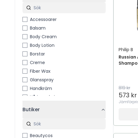
Accessoarer
Balsam
Body Cream
Body Lotion
Philip B
Borstar
Russian 
Creme
Shampo
Fiber Wax
Glansspray
819 kr
Handkräm
573 kr
Hårinpackning
Jämförpri
Hårolja
Butiker
Hårparfym
Hårsnoddar
Hårspray
Beautycos