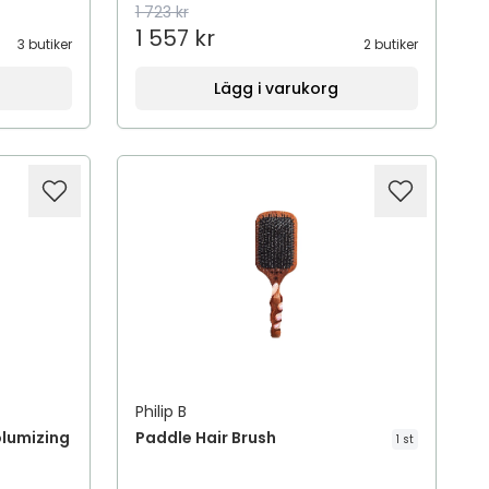
1 723 kr
1 557 kr
3 butiker
2 butiker
Lägg i varukorg
Philip B
olumizing
Paddle Hair Brush
1 st