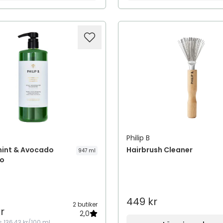
Philip B
int & Avocado
Hairbrush Cleaner
947 ml
o
449 kr
2 butiker
r
2,0
s
136,43 kr/100 ml