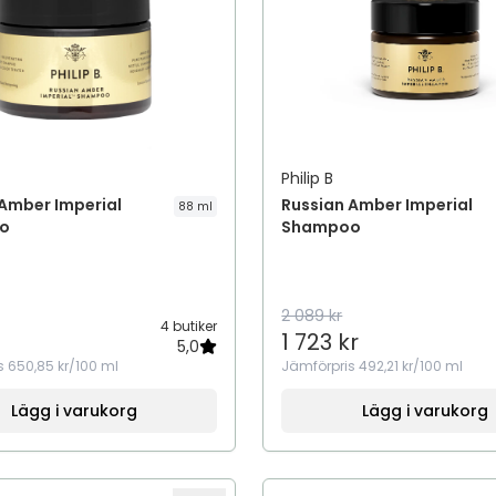
Philip B
Amber Imperial
Russian Amber Imperial
88 ml
o
Shampoo
2 089 kr
4 butiker
1 723 kr
5,0
s
650,85 kr/100 ml
Jämförpris
492,21 kr/100 ml
Lägg i varukorg
Lägg i varukorg