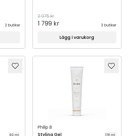
2 075 kr
1 799 kr
2 butiker
3 butiker
Lägg i varukorg
Philip B
Styling Gel
60 ml
178 ml