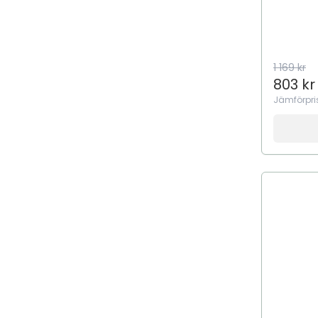
1 169 kr
803 kr
Jämförpri