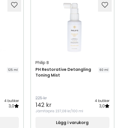
Philip B
PH Restorative Detangling
125 ml
60 ml
Toning Mist
225 kr
4 butiker
4 butiker
142 kr
3,0
3,0
Jämförpris
237,08 kr/100 ml
Lägg i varukorg