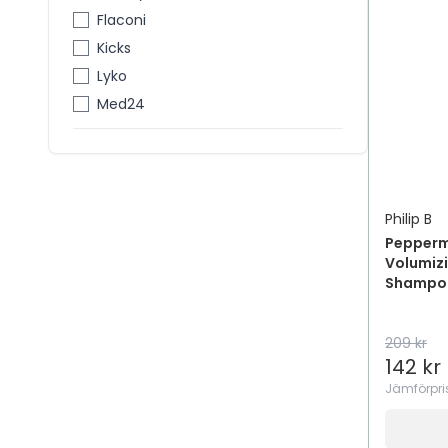
Kammar
Flaconi
Kroppsolja
Kicks
Leave-In
Lyko
Lockkräm
Med24
Mousse
Nattmask
Övrigt
Pomade
Philip B
Researtiklar
Pepperm
Saltvattenspray
Volumizi
Shampo
Scalp
Schampo
Serum
209 kr
142 kr
Shower Cream
Jämförpri
Shower Gel
Silverbalsam