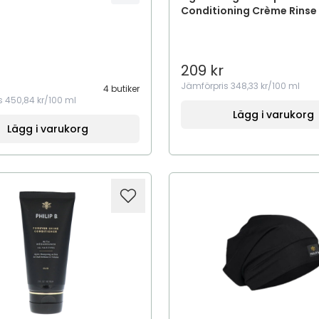
Conditioning Crème Rinse
209 kr
Jämförpris
348,33 kr/100 ml
4 butiker
s
450,84 kr/100 ml
Lägg i varukorg
Lägg i varukorg