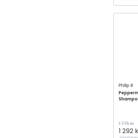
Silverschampo
Styling
Torrschampo
Värmeskydd
Volymmousse
Volymspray
Philip B
Pepperm
Shampo
1 775 kr
1 292 k
Jämförpri