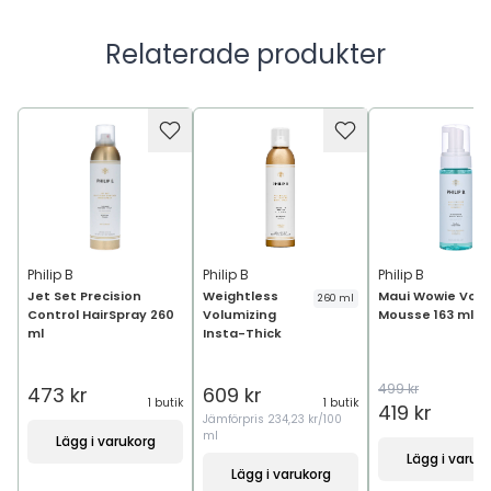
Relaterade produkter
Philip B
Philip B
Philip B
Jet Set Precision
Weightless
Maui Wowie Volu
260 ml
Control HairSpray 260
Volumizing
Mousse 163 ml
ml
Insta-Thick
499 kr
473 kr
609 kr
1 butik
1 butik
419 kr
Jämförpris
234,23 kr/100
2
ml
Lägg i varukorg
Lägg i varuk
Lägg i varukorg