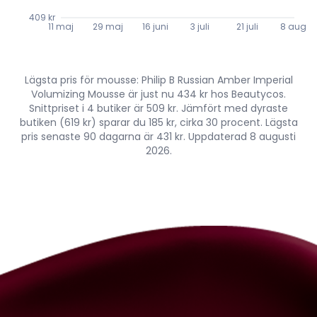
409 kr
11 maj
29 maj
16 juni
3 juli
21 juli
8 aug.
Lägsta pris för mousse: Philip B Russian Amber Imperial
Volumizing Mousse är just nu 434 kr hos Beautycos.
Snittpriset i 4 butiker är 509 kr. Jämfört med dyraste
butiken (619 kr) sparar du 185 kr, cirka 30 procent. Lägsta
pris senaste 90 dagarna är 431 kr. Uppdaterad 8 augusti
2026.