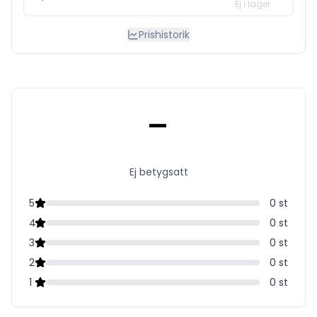
Ej i lager
Prishistorik
-
Ej betygsatt
5
0
st
4
0
st
3
0
st
2
0
st
1
0
st